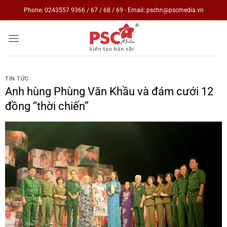
Skip
Phone: 0243557 9366 / 67 / 68 / 69 - Email: pschn@pscmedia.vn
to
content
TIN TỨC
Anh hùng Phùng Văn Khầu và đám cưới 12
đồng “thời chiến”