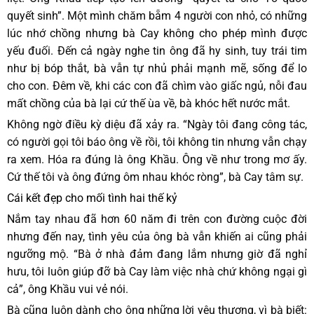
quyết sinh”. Một mình chăm bẵm 4 người con nhỏ, có những
lúc nhớ chồng nhưng bà Cay không cho phép mình được
yếu đuối. Đến cả ngày nghe tin ông đã hy sinh, tuy trái tim
như bị bóp thắt, bà vẫn tự nhủ phải mạnh mẽ, sống để lo
cho con. Đêm về, khi các con đã chìm vào giấc ngủ, nỗi đau
mất chồng của bà lại cứ thế ùa về, bà khóc hết nước mắt.
Không ngờ điều kỳ diệu đã xảy ra. “Ngày tôi đang công tác,
có người gọi tôi báo ông về rồi, tôi không tin nhưng vẫn chạy
ra xem. Hóa ra đúng là ông Khầu. Ông về như trong mơ ấy.
Cứ thế tôi và ông đứng ôm nhau khóc ròng”, bà Cay tâm sự.
Cái kết đẹp cho mối tình hai thế kỷ
Nắm tay nhau đã hơn 60 năm đi trên con đường cuộc đời
nhưng đến nay, tình yêu của ông bà vẫn khiến ai cũng phải
ngưỡng mộ. “Bà ở nhà đảm đang lắm nhưng giờ đã nghỉ
hưu, tôi luôn giúp đỡ bà Cay làm việc nhà chứ không ngại gì
cả”, ông Khầu vui vẻ nói.
Bà cũng luôn dành cho ông những lời yêu thương, vì bà biết: