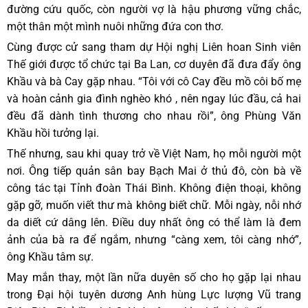
đường cứu quốc, còn người vợ là hậu phương vững chắc,
một thân một mình nuôi những đứa con thơ.
Cùng được cử sang tham dự Hội nghị Liên hoan Sinh viên
Thế giới được tổ chức tại Ba Lan, cơ duyên đã đưa đẩy ông
Khầu và bà Cay gặp nhau. “Tôi với cô Cay đều mồ côi bố mẹ
và hoàn cảnh gia đình nghèo khó , nên ngay lúc đầu, cả hai
đều đã dành tình thương cho nhau rồi”, ông Phùng Văn
Khầu hồi tưởng lại.
Thế nhưng, sau khi quay trở về Việt Nam, họ mỗi người một
nơi. Ông tiếp quản sân bay Bạch Mai ở thủ đô, còn bà về
công tác tại Tỉnh đoàn Thái Bình. Không điện thoại, không
gặp gỡ, muốn viết thư mà không biết chữ. Mỗi ngày, nỗi nhớ
da diết cứ dâng lên. Điều duy nhất ông có thể làm là đem
ảnh của bà ra để ngắm, nhưng “càng xem, tôi càng nhớ”,
ông Khầu tâm sự.
May mắn thay, một lần nữa duyên số cho họ gặp lại nhau
trong Đại hội tuyên dương Anh hùng Lực lượng Vũ trang