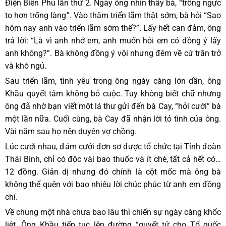
Điện Biên Phủ lần thứ 2. Ngày ông nhìn thấy bà, “trống ngực
to hơn trống làng”. Vào thăm triển lãm thật sớm, bà hỏi “Sao
hôm nay anh vào triển lãm sớm thế?”. Lấy hết can đảm, ông
trả lời: “Là vì anh nhớ em, anh muốn hỏi em có đồng ý lấy
anh không?”. Bà không đồng ý vội nhưng đêm về cứ trăn trở
và khó ngủ.
Sau triển lãm, tình yêu trong ông ngày càng lớn dần, ông
Khầu quyết tâm không bỏ cuộc. Tuy không biết chữ nhưng
ông đã nhờ bạn viết một lá thư gửi đến bà Cay, “hỏi cưới” bà
một lần nữa. Cuối cùng, bà Cay đã nhận lời tỏ tình của ông.
Vài năm sau họ nên duyên vợ chồng.
Lúc cưới nhau, đám cưới đơn sơ được tổ chức tại Tỉnh đoàn
Thái Bình, chỉ có độc vài bao thuốc và ít chè, tất cả hết có…
12 đồng. Giản dị nhưng đó chính là cột mốc mà ông bà
không thể quên với bao nhiêu lời chúc phúc từ anh em đồng
chí.
Về chung một nhà chưa bao lâu thì chiến sự ngày càng khốc
liệt. Ông Khầu tiếp tục lên đường “quyết tử cho Tổ quốc