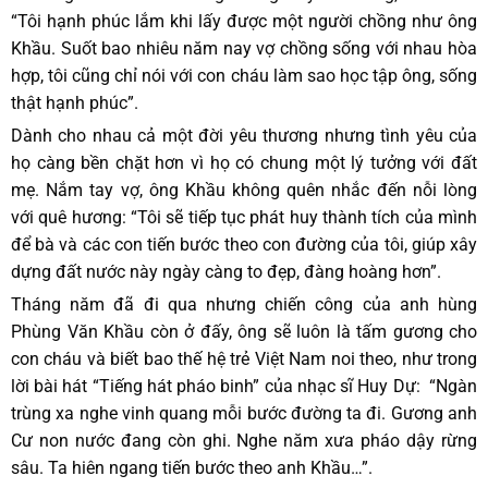
“Tôi hạnh phúc lắm khi lấy được một người chồng như ông
Khầu. Suốt bao nhiêu năm nay vợ chồng sống với nhau hòa
hợp, tôi cũng chỉ nói với con cháu làm sao học tập ông, sống
thật hạnh phúc”.
Dành cho nhau cả một đời yêu thương nhưng tình yêu của
họ càng bền chặt hơn vì họ có chung một lý tưởng với đất
mẹ. Nắm tay vợ, ông Khầu không quên nhắc đến nỗi lòng
với quê hương: “Tôi sẽ tiếp tục phát huy thành tích của mình
để bà và các con tiến bước theo con đường của tôi, giúp xây
dựng đất nước này ngày càng to đẹp, đàng hoàng hơn”.
Tháng năm đã đi qua nhưng chiến công của anh hùng
Phùng Văn Khầu còn ở đấy, ông sẽ luôn là tấm gương cho
con cháu và biết bao thế hệ trẻ Việt Nam noi theo, như trong
lời bài hát “Tiếng hát pháo binh” của nhạc sĩ Huy Dự: “Ngàn
trùng xa nghe vinh quang mỗi bước đường ta đi. Gương anh
Cư non nước đang còn ghi. Nghe năm xưa pháo dậy rừng
sâu. Ta hiên ngang tiến bước theo anh Khầu…”.