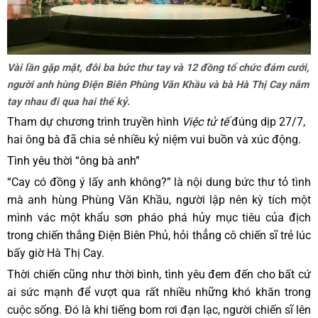
Vài lần gặp mặt, đôi ba bức thư tay và 12 đồng tổ chức đám cưới,
người anh hùng Điện Biên Phùng Văn Khầu và bà Hà Thị Cay nắm
tay nhau đi qua hai thế kỷ.
Tham dự chương trình truyền hình
Việc tử tế
đúng dịp 27/7,
hai ông bà đã chia sẻ nhiều kỷ niệm vui buồn và xúc động.
Tình yêu thời “ông bà anh”
“Cay có đồng ý lấy anh không?” là nội dung bức thư tỏ tình
mà anh hùng Phùng Văn Khầu, người lập nên kỳ tích một
mình vác một khẩu sơn pháo phá hủy mục tiêu của địch
trong chiến thắng Điện Biên Phủ, hỏi thẳng cô chiến sĩ trẻ lúc
bấy giờ Hà Thị Cay.
Thời chiến cũng như thời bình, tình yêu đem đến cho bất cứ
ai sức mạnh để vượt qua rất nhiều những khó khăn trong
cuộc sống. Đó là khi tiếng bom rơi đạn lạc, người chiến sĩ lên