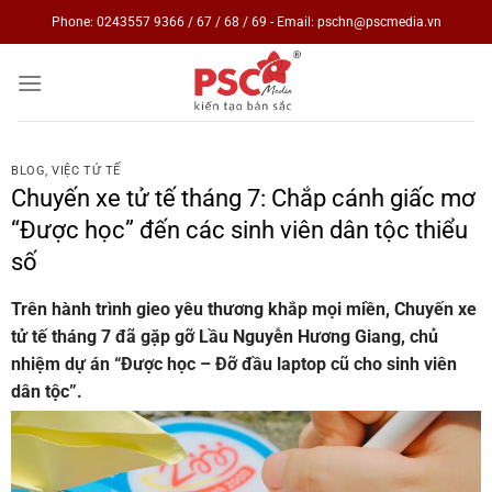
Skip
Phone: 0243557 9366 / 67 / 68 / 69 - Email: pschn@pscmedia.vn
to
content
BLOG
,
VIỆC TỬ TẾ
Chuyến xe tử tế tháng 7: Chắp cánh giấc mơ
“Được học” đến các sinh viên dân tộc thiểu
số
Trên hành trình gieo yêu thương khắp mọi miền, Chuyến xe
tử tế tháng 7 đã gặp gỡ Lầu Nguyễn Hương Giang, chủ
nhiệm dự án “Được học – Đỡ đầu laptop cũ cho sinh viên
dân tộc”.