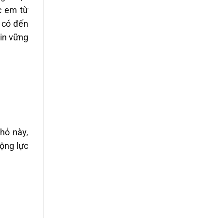
c em từ
 có đến
tin vững
hỏ này,
ộng lực