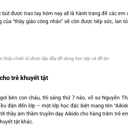
 bút được trao tay hôm nay sẽ là hành trang để các em v
 của “thầy giáo công nhân” sẽ còn được tiếp sức, lan t
i thấy chiếc tủ được lấp đầy đồ dùng học tập và đồ ăn
ho trẻ khuyết tật
 ngơi bên con cháu, thì sáng thứ 7 nào, võ sư Nguyễn T
đều đặn đến lớp – một lớp học đặc biệt mang tên “Aikid
gười thầy âm thầm truyền dạy Aikido cho hàng trăm trẻ 
huyết tật khác.