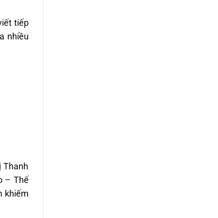
iết tiếp
ỏa nhiều
hị Thanh
o – Thế
em khiếm