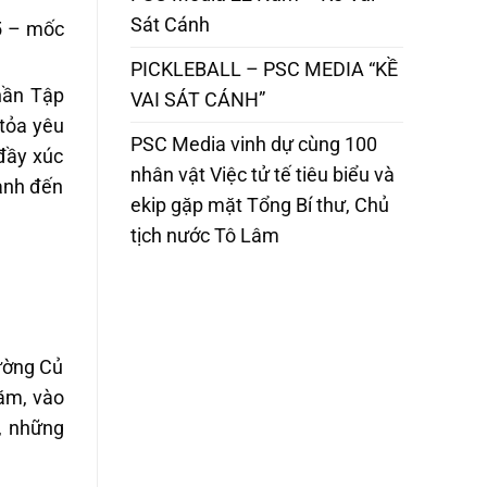
Sát Cánh
5 – mốc
PICKLEBALL – PSC MEDIA “KỀ
hần Tập
VAI SÁT CÁNH”
tỏa yêu
PSC Media vinh dự cùng 100
đầy xúc
nhân vật Việc tử tế tiêu biểu và
ranh đến
ekip gặp mặt Tổng Bí thư, Chủ
tịch nước Tô Lâm
rường Củ
ăm, vào
i, những