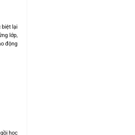
biệt lại
ng lớp,
ao động
ngồi học