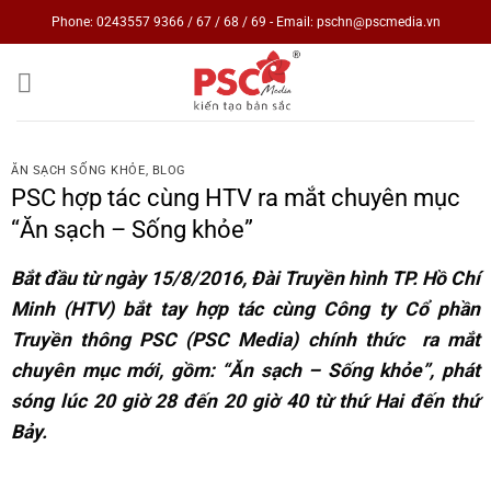
Skip
Phone: 0243557 9366 / 67 / 68 / 69 - Email: pschn@pscmedia.vn
to
content
ĂN SẠCH SỐNG KHỎE
,
BLOG
PSC hợp tác cùng HTV ra mắt chuyên mục
“Ăn sạch – Sống khỏe”
Bắt đầu từ ngày 15/8/2016, Đài Truyền hình TP. Hồ Chí
Minh (HTV) bắt tay hợp tác cùng Công ty Cổ phần
Truyền thông PSC (PSC Media) chính thức ra mắt
chuyên mục mới, gồm: “Ăn sạch – Sống khỏe”, phát
sóng lúc 20 giờ 28 đến 20 giờ 40 từ thứ Hai đến thứ
Bảy.