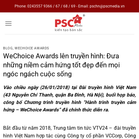
Skip
Phone: 0243557 9366 / 67 / 68 / 69 - Email: pschn@pscmedia.vn
to
content
BLOG
,
WECHOICE AWARDS
WeChoice Awards lên truyền hình: Đưa
những niềm cảm hứng tốt đẹp đến mọi
ngóc ngách cuộc sống
Vào chiều ngày (26/01/2018) tại Đài truyền hình Việt Nam
(43 Nguyễn Chí Thanh, quận Ba Đình, Hà Nội), buổi họp báo,
công bố Chương trình truyền hình “Hành trình truyền cảm
hứng – WeChoice Awards” đã chính thức diễn ra.
Bắt đầu từ năm 2018, Trung tâm tin tức VTV24 – đài truyền
hình Việt Nam hợp tác cùng Công ty cổ phần VCCorp, Công