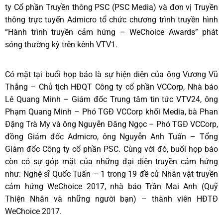
ty Cổ phần Truyền thông PSC (PSC Media) và đơn vị Truyền
thông trực tuyến Admicro tổ chức chương trình truyền hình
“Hành trình truyền cảm hứng – WeChoice Awards” phát
sóng thường kỳ trên kênh VTV1.
Có mặt tại buổi họp báo là sự hiện diện của ông Vương Vũ
Thắng – Chủ tịch HĐQT Công ty cổ phần VCCorp, Nhà báo
Lê Quang Minh – Giám đốc Trung tâm tin tức VTV24, ông
Phạm Quang Minh – Phó TGĐ VCCorp khối Media, bà Phan
Đặng Trà My và ông Nguyễn Đăng Ngọc – Phó TGĐ VCCorp,
đồng Giám đốc Admicro, ông Nguyễn Anh Tuấn – Tổng
Giám đốc Công ty cổ phần PSC. Cùng với đó, buổi họp báo
còn có sự góp mặt của những đại diện truyền cảm hứng
như: Nghệ sĩ Quốc Tuấn – 1 trong 19 đề cử Nhân vật truyền
cảm hứng WeChoice 2017, nhà báo Trần Mai Anh (Quỹ
Thiện Nhân và những người bạn) – thành viên HĐTĐ
WeChoice 2017.