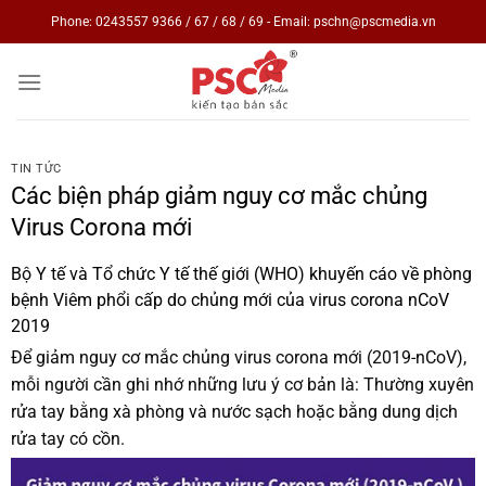
Skip
Phone: 0243557 9366 / 67 / 68 / 69 - Email: pschn@pscmedia.vn
to
content
TIN TỨC
Các biện pháp giảm nguy cơ mắc chủng
Virus Corona mới
Bộ Y tế và Tổ chức Y tế thế giới (WHO) khuyến cáo về phòng
bệnh Viêm phổi cấp do chủng mới của virus corona nCoV
2019
Để giảm nguy cơ mắc chủng virus corona mới (2019-nCoV),
mỗi người cần ghi nhớ những lưu ý cơ bản là: Thường xuyên
rửa tay bằng xà phòng và nước sạch hoặc bằng dung dịch
rửa tay có cồn.