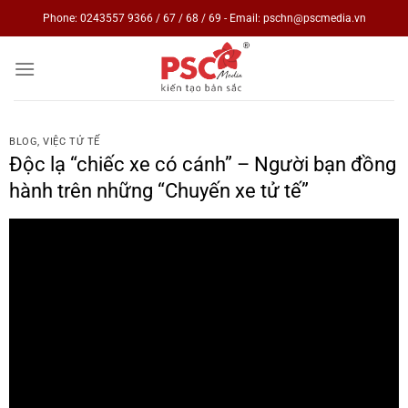
Skip
Phone: 0243557 9366 / 67 / 68 / 69 - Email: pschn@pscmedia.vn
to
content
BLOG
,
VIỆC TỬ TẾ
Độc lạ “chiếc xe có cánh” – Người bạn đồng
hành trên những “Chuyến xe tử tế”