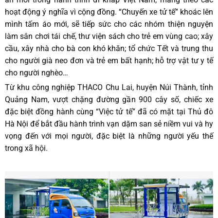
hoạt động ý nghĩa vì cộng đồng. “Chuyến xe tử tế” khoác lên
mình tấm áo mới, sẽ tiếp sức cho các nhóm thiện nguyện
làm sân chơi tái chế, thư viện sách cho trẻ em vùng cao; xây
cầu, xây nhà cho bà con khó khăn; tổ chức Tết và trung thu
cho người già neo đơn và trẻ em bất hạnh; hỗ trợ vật tư y tế
cho người nghèo…
Từ khu công nghiệp THACO Chu Lai, huyện Núi Thành, tỉnh
Quảng Nam, vượt chặng đường gần 900 cây số, chiếc xe
đặc biệt đồng hành cùng “Việc tử tế” đã có mặt tại Thủ đô
Hà Nội để bắt đầu hành trình vạn dặm san sẻ niềm vui và hy
vọng đến với mọi người, đặc biệt là những người yếu thế
trong xã hội.