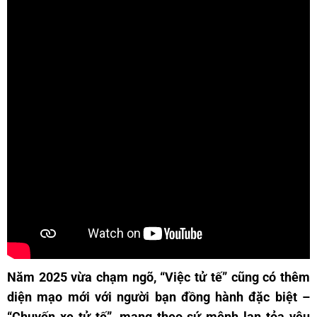
Năm 2025 vừa chạm ngõ, “Việc tử tế” cũng có thêm
diện mạo mới với người bạn đồng hành đặc biệt –
“Chuyến xe tử tế”, mang theo sứ mệnh lan tỏa yêu