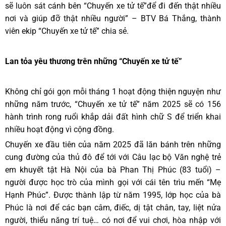
sẽ luôn sát cánh bên “Chuyến xe tử tế”để đi đến thật nhiều
nơi và giúp đỡ thật nhiều người” – BTV Bá Thắng, thành
viên ekip “Chuyến xe tử tế” chia sẻ.
Lan tỏa yêu thương trên những “Chuyến xe tử tế”
Không chỉ gói gọn mỗi tháng 1 hoạt động thiện nguyện như
những năm trước, “Chuyến xe tử tế” năm 2025 sẽ có 156
hành trình rong ruổi khắp dải đất hình chữ S để triển khai
nhiều hoạt động vì cộng đồng.
Chuyến xe đầu tiên của năm 2025 đã lăn bánh trên những
cung đường của thủ đô để tới với Câu lạc bộ Văn nghệ trẻ
em khuyết tật Hà Nội của bà Phan Thị Phúc (83 tuổi) –
người được học trò của mình gọi với cái tên trìu mến “Mẹ
Hạnh Phúc”. Được thành lập từ năm 1995, lớp học của bà
Phúc là nơi để các bạn câm, điếc, dị tật chân, tay, liệt nửa
người, thiểu năng trí tuệ… có nơi để vui chơi, hòa nhập với