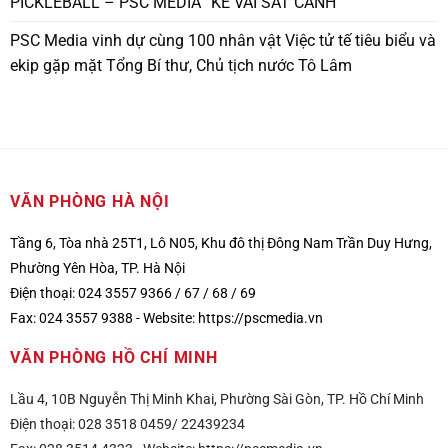
PICKLEBALL – PSC MEDIA “KỀ VAI SÁT CÁNH”
PSC Media vinh dự cùng 100 nhân vật Việc tử tế tiêu biểu và
ekip gặp mặt Tổng Bí thư, Chủ tịch nước Tô Lâm
VĂN PHÒNG HÀ NỘI
Tầng 6, Tòa nhà 25T1, Lô N05, Khu đô thị Đông Nam Trần Duy Hưng,
Phường Yên Hòa, TP. Hà Nội
Điện thoại: 024 3557 9366 / 67 / 68 / 69
Fax: 024 3557 9388 -
Website:
https://pscmedia.vn
VĂN PHÒNG HỒ CHÍ MINH
Lầu 4, 10B Nguyễn Thị Minh Khai, Phường Sài Gòn, TP. Hồ Chí Minh
Điện thoại: 028 3518 0459/ 22439234