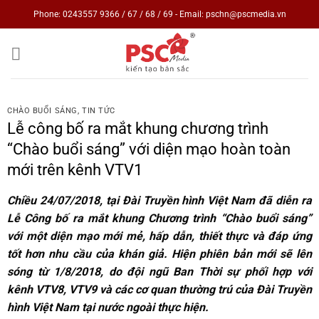
Skip
Phone: 0243557 9366 / 67 / 68 / 69 - Email: pschn@pscmedia.vn
to
content
CHÀO BUỔI SÁNG
,
TIN TỨC
Lễ công bố ra mắt khung chương trình
“Chào buổi sáng” với diện mạo hoàn toàn
mới trên kênh VTV1
Chiều 24/07/2018, tại Đài Truyền hình Việt Nam đã diễn ra
Lễ Công bố ra mắt khung Chương trình “Chào buổi sáng”
với một diện mạo mới mẻ, hấp dẫn, thiết thực và đáp ứng
tốt hơn nhu cầu của khán giả. Hiện phiên bản mới sẽ lên
sóng từ 1/8/2018, do đội ngũ Ban Thời sự phối hợp với
kênh VTV8, VTV9 và các cơ quan thường trú của Đài Truyền
hình Việt Nam tại nước ngoài thực hiện.