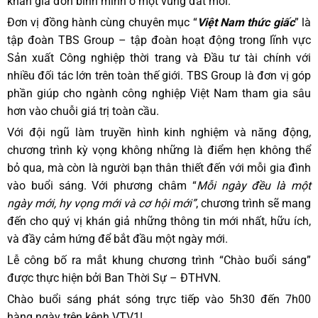
khán giả đón bình minh ở một vùng đất mới.
Đơn vị đồng hành cùng chuyên mục “
Việt Nam thức giấc
” là
tập đoàn TBS Group – tập đoàn hoạt động trong lĩnh vực
Sản xuất Công nghiệp thời trang và Đầu tư tài chính với
nhiều đối tác lớn trên toàn thế giới. TBS Group là đơn vị góp
phần giúp cho ngành công nghiệp Việt Nam tham gia sâu
hơn vào chuỗi giá trị toàn cầu.
Với đội ngũ làm truyền hình kinh nghiệm và năng động,
chương trình kỳ vọng không những là điểm hẹn không thể
bỏ qua, mà còn là người bạn thân thiết đến với mỗi gia đình
vào buổi sáng. Với phương châm “
Mỗi ngày đều là một
ngày mới, hy vọng mới và cơ hội mới”
, chương trình sẽ mang
đến cho quý vị khán giả những thông tin mới nhất, hữu ích,
và đầy cảm hứng để bắt đầu một ngày mới.
Lễ công bố ra mắt khung chương trình “Chào buổi sáng”
được thực hiện bởi Ban Thời Sự – ĐTHVN.
Chào buổi sáng phát sóng trực tiếp vào 5h30 đến 7h00
hàng ngày trên kênh VTV1!