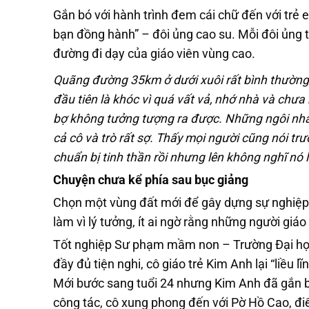
Gắn bó với hành trình đem cái chữ đến với trẻ
bạn đồng hành” – đôi ủng cao su. Mỗi đôi ủng tr
đường đi dạy của giáo viên vùng cao.
Quãng đường 35km ở dưới xuôi rất bình thường,
đầu tiên là khóc vì quá vất vả, nhớ nhà và chưa
bợ không tưởng tượng ra được. Những ngôi nhà 
cả cô và trò rất sợ. Thấy mọi người cũng nói tr
chuẩn bị tinh thần rồi nhưng lên không nghĩ nó lạ
Chuyện chưa kể phía sau bục giảng
Chọn một vùng đất mới để gây dựng sự nghiệp “
làm vì lý tưởng, ít ai ngờ rằng những người giá
Tốt nghiệp Sư phạm mầm non – Trường Đại học 
đầy đủ tiện nghi, cô giáo trẻ Kim Anh lại “liều
Mới bước sang tuổi 24 nhưng Kim Anh đã gắn b
công tác, cô xung phong đến với Pờ Hồ Cao, đi