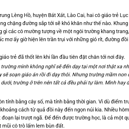
ng Lèng Hồ, huyện Bát Xát, Lào Cai, hai cô giáo trẻ Lục
ung chặng đường sắp tới sẽ khó khăn như thế nào. Khung
g gì các cô mường tượng về một ngôi trường khang trang
c mơ ấy giờ hiện lên trần trụi với những gió rít, đường đồi
iáo trẻ đã thốt lên khi lần đầu tiên đặt chân tới nơi đây.
à trường mình không nghĩ sẽ đến dạy tại một nơi thật xa n
ày sẽ soạn giáo án rồi đi dạy thôi. Nhưng trường mầm non
 dưới, trường ở trên nên tất cả đều phải tự làm. Mình hay 
 tính bằng cây số, mà tính bằng thời gian. Vì dù điểm t
 khoảng cách từ quả đồi này đến ngọn núi kia. Nhiều hôm 
t đoạn lại trượt ngã. Để đến được trường học, là cả một 
 mũi cô trò lấm lem bùn đất.