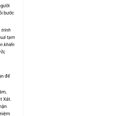
người
ỗi bước
trình
 quá tạm
n khiến
ồi,
ân để
tâm,
t Xát.
nhận
 niệm