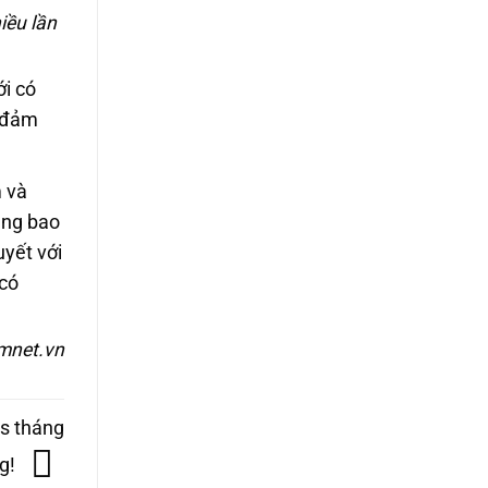
iều lần
ới có
n đảm
m và
ùng bao
uyết với
 có
mnet.vn
s tháng
ng!