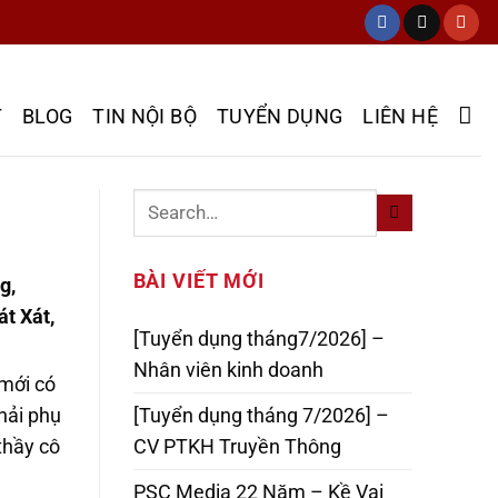
T
BLOG
TIN NỘI BỘ
TUYỂN DỤNG
LIÊN HỆ
BÀI VIẾT MỚI
g,
t Xát,
[Tuyển dụng tháng7/2026] –
Nhân viên kinh doanh
 mới có
hải phụ
[Tuyển dụng tháng 7/2026] –
thầy cô
CV PTKH Truyền Thông
PSC Media 22 Năm – Kề Vai