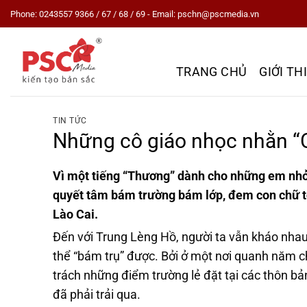
Skip
Phone: 0243557 9366 / 67 / 68 / 69 - Email: pschn@pscmedia.vn
to
content
TRANG CHỦ
GIỚI TH
TIN TỨC
Những cô giáo nhọc nhằn “
Vì một tiếng “Thương” dành cho những em nhỏ v
quyết tâm bám trường bám lớp, đem con chữ tớ
Lào Cai.
Đến với Trung Lèng Hồ, người ta vẫn kháo nhau 
thể “bám trụ” được. Bởi ở một nơi quanh năm c
trách những điểm trường lẻ đặt tại các thôn b
đã phải trải qua.