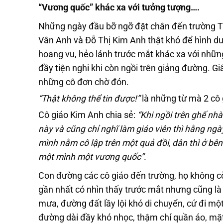
“Vương quốc” khác xa với tưởng tượng….
Những ngày đầu bỡ ngỡ đặt chân đến trường Tru
Vân Anh và Đỗ Thị Kim Anh thật khó để hình d
hoang vu, hẻo lánh trước mắt khác xa với nhữn
đầy tiện nghi khi còn ngồi trên giảng đường. Giấ
những cô đơn chờ đón.
“Thật không thể tin được!”
là những từ mà 2 cô g
Cô giáo Kim Anh chia sẻ:
“Khi ngồi trên ghế nh
này và cũng chỉ nghĩ làm giáo viên thì hằng ng
mình nằm cô lập trên một quả đồi, dân thì ở bên
một mình một vương quốc”.
Con đường các cô giáo đến trường, họ không còn
gần nhất có nhìn thấy trước mắt nhưng cũng là
mưa, đường đất lầy lội khó di chuyển, cứ đi mộ
đường dài đầy khó nhọc, thậm chí quần áo, mặt