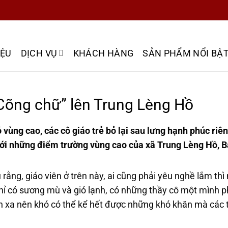
IỆU
DỊCH VỤ
KHÁCH HÀNG
SẢN PHẨM NỔI BẬ
Cõng chữ” lên Trung Lèng Hồ
ùng cao, các cô giáo trẻ bỏ lại sau lưng hạnh phúc riên
i những điểm trường vùng cao của xã Trung Lèng Hồ, Bá
rằng, giáo viên ở trên này, ai cũng phải yêu nghề lắm thì
hỉ có sương mù và gió lạnh, có những thầy cô một mình p
ản xa nên khó có thể kể hết được những khó khăn mà các 