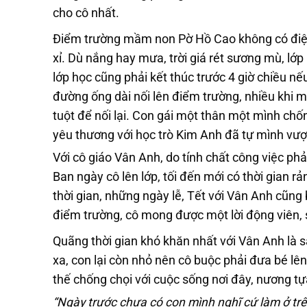
cho cô nhất.
Điểm trường mầm non Pờ Hồ Cao không có điện, 
xỉ. Dù nắng hay mưa, trời giá rét sương mù, l
lớp học cũng phải kết thúc trước 4 giờ chiều n
đường ống dài nối lên điểm trường, nhiều khi m
tuột để nối lại. Con gái một thân một mình chố
yêu thương với học trò Kim Anh đã tự mình vượt
Với cô giáo Vân Anh, do tính chất công việc p
Ban ngày cô lên lớp, tối đến mới có thời gian rả
thời gian, những ngày lễ, Tết với Vân Anh cũn
điểm trường, cô mong được một lời động viên,
Quãng thời gian khó khăn nhất với Vân Anh là s
xa, con lại còn nhỏ nên cô buộc phải đưa bé l
thế chống chọi với cuộc sống nơi đây, nương t
“Ngày trước chưa có con mình nghĩ cứ làm ở trên 