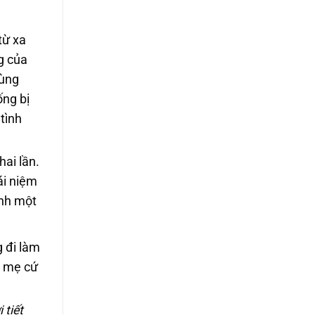
từ xa
g của
dùng
ống bị
tình
ai lần.
ái niệm
ình một
g đi làm
g mẹ cứ
 tiết