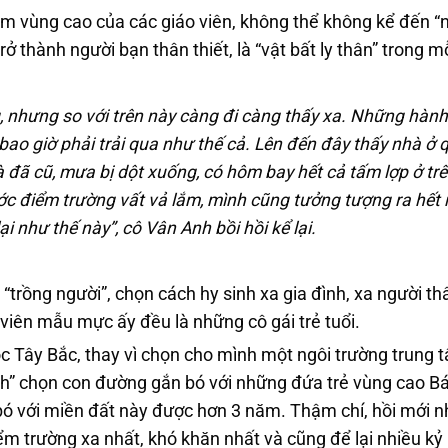
 em vùng cao của các giáo viên, không thể không kể đến “
ở thành người bạn thân thiết, là “vật bất ly thân” trong m
 nhưng so với trên này càng đi càng thấy xa. Những hành 
 bao giờ phải trải qua như thế cả. Lên đến đây thấy nhà ở
đã cũ, mưa bị dột xuống, có hôm bay hết cả tấm lợp ở trê
ước điểm trường vất vả lắm, mình cũng tưởng tượng ra hết r
i như thế này”, cô Vân Anh bồi hồi kể lại.
trồng người”, chọn cách hy sinh xa gia đình, xa người th
o viên mẫu mực ấy đều là những cô gái trẻ tuổi.
Tây Bắc, thay vì chọn cho mình một ngôi trường trung 
 lĩnh” chọn con đường gắn bó với những đứa trẻ vùng cao Bá
ó với miền đất này được hơn 3 năm. Thậm chí, hồi mới 
ểm trường xa nhất, khó khăn nhất và cũng để lại nhiều kỷ