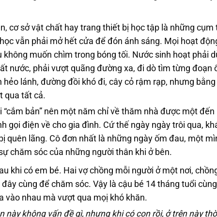
cơ sở vật chất hay trang thiết bị học tập là những cụm 
ớp học vẫn phải mở hết cửa để đón ánh sáng. Mọi hoạt độn
ếu không muốn chìm trong bóng tối. Nước sinh hoạt phải 
ất nước, phải vượt quãng đường xa, đi dò tìm từng đoạn 
n hẻo lánh, đường đồi khó đi, cây cỏ rậm rạp, nhưng bằng 
 qua tất cả.
hải “cắm bản” nên một năm chỉ về thăm nhà được một đến h
nh gọi điện về cho gia đình. Cứ thế ngày ngày trôi qua, kh
g bị quên lãng. Cô đơn nhất là những ngày ốm đau, một m
 sự chăm sóc của những người thân khi ở bên.
au khi có em bé. Hai vợ chồng mỗi người ở một nơi, chồn
ên đây cùng để chăm sóc. Vậy là cậu bé 14 tháng tuổi cùn
ựa vào nhau mà vượt qua mọị khó khăn.
này không vấn đề gì, nhưng khi có con rồi, ở trên này thời