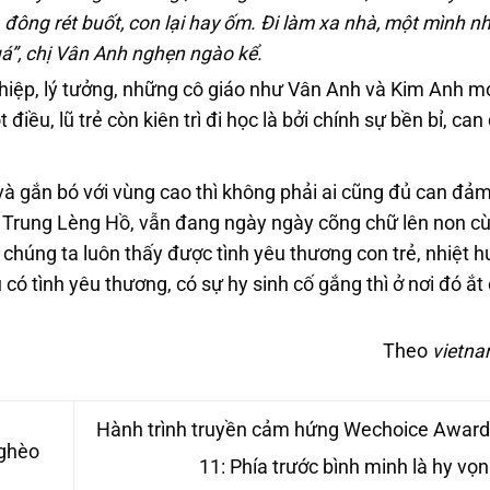
đông rét buốt, con lại hay ốm. Đi làm xa nhà, một mình nh
á”, chị Vân Anh nghẹn ngào kể.
ghiệp, lý tưởng, những cô giáo như Vân Anh và Kim Anh m
iều, lũ trẻ còn kiên trì đi học là bởi chính sự bền bỉ, ca
 và gắn bó với vùng cao thì không phải ai cũng đủ can đả
ở Trung Lèng Hồ, vẫn đang ngày ngày cõng chữ lên non c
chúng ta luôn thấy được tình yêu thương con trẻ, nhiệt h
có tình yêu thương, có sự hy sinh cố gắng thì ở nơi đó ắt
Theo
vietna
Hành trình truyền cảm hứng Wechoice Award
nghèo
11: Phía trước bình minh là hy vọ