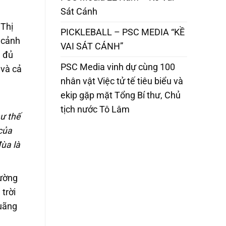
Sát Cánh
 Thị
PICKLEBALL – PSC MEDIA “KỀ
 cảnh
VAI SÁT CÁNH”
, đủ
PSC Media vinh dự cùng 100
 và cả
nhân vật Việc tử tế tiêu biểu và
ekip gặp mặt Tổng Bí thư, Chủ
tịch nước Tô Lâm
hư thế
 của
đùa là
rường
trời
quãng