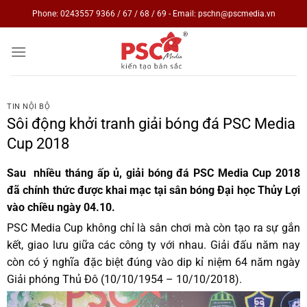
Skip
Phone: 0243557 9366 / 67 / 68 / 69 - Email: pschn@pscmedia.vn
to
content
TIN NỘI BỘ
Sôi động khởi tranh giải bóng đá PSC Media
Cup 2018
Sau nhiều tháng ấp ủ, giải bóng đá PSC Media Cup 2018
đã chính thức được khai mạc tại sân bóng Đại học Thủy Lợi
vào chiều ngày 04.10.
PSC Media Cup không chỉ là sân chơi mà còn tạo ra sự gắn
kết, giao lưu giữa các công ty với nhau. Giải đấu năm nay
còn có ý nghĩa đặc biệt đúng vào dip kỉ niệm 64 năm ngày
Giải phóng Thủ Đô (10/10/1954 – 10/10/2018).