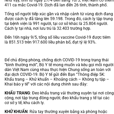
Như vậy, tính từ ngày 27/4 đến sáng 10/5, Việt Nam có thêm
411 ca mắc Covid-19. Dịch đã lan đến 26 tỉnh, thành phố.
Tổng số người tiếp xúc gần và nhập cảnh từ vùng dịch đang
được cách ly đã tăng lên 59.198. Trong đó, cách ly tập trung
tại bệnh viện là 991 người, tại cơ sở khác là 25.804 người.
Cách ly tại nhà, nơi lưu trú là 32.403 trường hợp.
Đến 16h ngày 9/5, tổng số liều vaccine Covid-19 được tiêm
là 851.513 trên 917.600 liều phân bổ, đạt tỷ lệ 93%.
Để chủ động phòng, chống dịch COVID-19 trong trạng thái
“bình thường mới”, Bộ Y tế mong muốn và kêu gọi mỗi người
dân Việt Nam cùng nhau thực hiện Chung sống an toàn với
đại dịch COVID-19. Bộ Y tế gửi đến Bạn “Thông điệp 5K:
Khẩu trang – Khử khuẩn – Khoảng cách – Không tụ tập –
Khai báo y tế” với các nội dung chính sau đây:
KHẨU TRANG
: Đeo khẩu trang vải thường xuyên tại nơi công
cộng, nơi tập trung đông người; đeo khẩu trang y tế tại các
cơ sở y tế, khu cách ly.
KHỬ KHUẨN
: Rửa tay thường xuyên bằng xà phòng hoặc