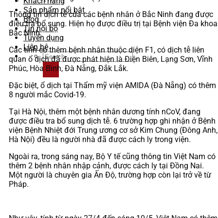
Khách hàng
Sản phẩm nổi bật
Thông tin dịch tễ của các bệnh nhân ở Bắc Ninh đang được
Blog
điều tra bổ sung. Hiện họ được điều trị tại Bệnh viện Đa khoa
Tin nội bộ
Bắc Ninh.
Tuyển dụng
Liên hệ
Các tỉnh có thêm bệnh nhân thuộc diện F1, có dịch tễ liên
quan ổ dịch đã được phát hiện là Điện Biên, Lạng Sơn, Vĩnh
Phúc, Hòa Bình, Đà Nẵng, Đắk Lắk.
Đặc biệt, ổ dịch tại Thẩm mỹ viện AMIDA (Đà Nẵng) có thêm
8 người mắc Covid-19.
Tại Hà Nội, thêm một bệnh nhân dương tính nCoV, đang
được điều tra bổ sung dịch tễ. 6 trường hợp ghi nhận ở Bệnh
viện Bệnh Nhiệt đới Trung ương cơ sở Kim Chung (Đông Anh,
Hà Nội) đều là người nhà đã được cách ly trong viện.
Ngoài ra, trong sáng nay, Bộ Y tế cũng thông tin Việt Nam có
thêm 2 bệnh nhân nhập cảnh, được cách ly tại Đồng Nai.
Một người là chuyên gia Ấn Độ, trường hợp còn lại trở về từ
Pháp.