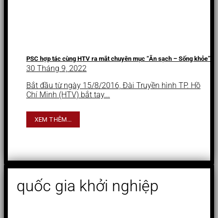
PSC hợp tác cùng HTV ra mắt chuyên mục “Ăn sạch – Sống khỏe”
30 Tháng 9, 2022
Bắt đầu từ ngày 15/8/2016, Đài Truyền hình TP. Hồ
Chí Minh (HTV) bắt tay...
XEM THÊM...
quốc gia khởi nghiệp