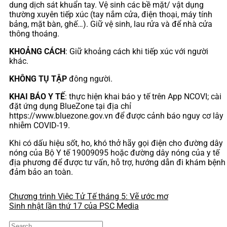
dung dịch sát khuẩn tay. Vệ sinh các bề mặt/ vật dụng
thường xuyên tiếp xúc (tay nắm cửa, điện thoại, máy tính
bảng, mặt bàn, ghế…). Giữ vệ sinh, lau rửa và để nhà cửa
thông thoáng.
KHOẢNG CÁCH
: Giữ khoảng cách khi tiếp xúc với người
khác.
KHÔNG TỤ TẬP
đông người.
KHAI BÁO Y TẾ
: thực hiện khai báo y tế trên App NCOVI; cài
đặt ứng dụng BlueZone tại địa chỉ
https://www.bluezone.gov.vn để được cảnh báo nguy cơ lây
nhiễm COVID-19.
Khi có dấu hiệu sốt, ho, khó thở hãy gọi điện cho đường dây
nóng của Bộ Y tế 19009095 hoặc đường dây nóng của y tế
địa phương để được tư vấn, hỗ trợ, hướng dẫn đi khám bệnh
đảm bảo an toàn.
Chương trình Việc Tử Tế tháng 5: Vẽ ước mơ
Sinh nhật lần thứ 17 của PSC Media