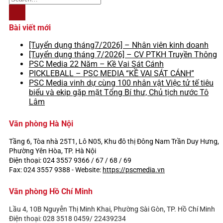
Bài viết mới
[Tuyển dụng tháng7/2026] – Nhân viên kinh doanh
[Tuyển dụng tháng 7/2026] – CV PTKH Truyền Thông
PSC Media 22 Năm – Kề Vai Sát Cánh
PICKLEBALL – PSC MEDIA “KỀ VAI SÁT CÁNH”
PSC Media vinh dự cùng 100 nhân vật Việc tử tế tiêu
biểu và ekip gặp mặt Tổng Bí thư, Chủ tịch nước Tô
Lâm
Văn phòng Hà Nội
Tầng 6, Tòa nhà 25T1, Lô N05, Khu đô thị Đông Nam Trần Duy Hưng,
Phường Yên Hòa, TP. Hà Nội
Điện thoại: 024 3557 9366 / 67 / 68 / 69
Fax: 024 3557 9388 -
Website:
https://pscmedia.vn
Văn phòng Hồ Chí Minh
Lầu 4, 10B Nguyễn Thị Minh Khai, Phường Sài Gòn, TP. Hồ Chí Minh
Điện thoại: 028 3518 0459/ 22439234