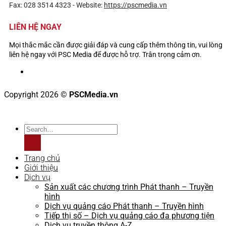
Fax: 028 3514 4323 -
Website:
https://pscmedia.vn
LIÊN HỆ NGAY
Mọi thắc mắc cần được giải đáp và cung cấp thêm thông tin, vui lòng
liên hệ ngay với PSC Media để được hỗ trợ. Trân trọng cảm ơn.
Copyright 2026 ©
PSCMedia.vn
Trang chủ
Giới thiệu
Dịch vụ
Sản xuất các chương trình Phát thanh – Truyền
hình
Dịch vụ quảng cáo Phát thanh – Truyền hình
Tiếp thị số – Dịch vụ quảng cáo đa phương tiện
Dịch vụ truyền thông A-Z