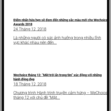
Điểm nhấn hứa hẹn sẽ đem đến những sắc màu mới cho Wechoice
Awards 2018
24 Tháng 12, 2018
Là những người có sức ảnh hưởng trong nhiều lĩnh
vực khác nhau nên đến...
Wechoice tháng 12: “Mặt trời ẩn trong tim” xúc động với những
hành động đẹp
18 Tháng 12, 2018
Chương trình Hành trình truyền cảm hứng – WeChoice
tháng 12 với chủ đề “Mặt...