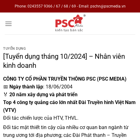
Skip
Phone: 0243557 9366 / 67 / 68 / 69 - Email: pschn@pscmedia.vn
to
content
TUYỂN DỤNG
[Tuyển dụng tháng 10/2024] – Nhân viên
kinh doanh
CÔNG TY CỔ PHẦN TRUYỀN THÔNG PSC (PSC MEDIA)
📅
Ngày thành lập
: 18/06/2004
🏅
20 năm xây dựng và phát triển
Top 4 công ty quảng cáo lớn nhất Đài Truyền hình Việt Nam
(VTV)
Đối tác chiến lược của HTV, THVL.
Đối tác mật thiết tin cậy của nhiều cơ quan ban ngành từ
trung ương tới địa phương; các Đài Phát thanh – Truyền