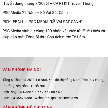
[Tuyển dụng tháng 7/2026] – CV PTKH Truyền Thông
PSC Media 22 Năm – Kề Vai Sát Cánh
PICKLEBALL – PSC MEDIA “KỀ VAI SÁT CÁNH”
PSC Media vinh dự cùng 100 nhân vật Việc tử tế tiêu biểu và
ekip gặp mặt Tổng Bí thư, Chủ tịch nước Tô Lâm
VĂN PHÒNG HÀ NỘI
Tầng 6, Tòa nhà 25T1, Lô N05, Khu đô thị Đông Nam Trần Duy Hưng,
Phường Yên Hòa, TP. Hà Nội
Điện thoại: 024 3557 9366 / 67 / 68 / 69
Fax: 024 3557 9388 -
Website:
https://pscmedia.vn
VĂN PHÒNG HỒ CHÍ MINH