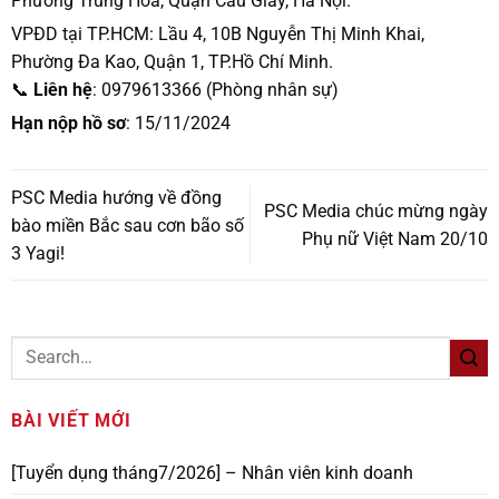
Phường Trung Hòa, Quận Cầu Giấy, Hà Nội.
VPĐD tại TP.HCM: Lầu 4, 10B Nguyễn Thị Minh Khai,
Phường Đa Kao, Quận 1, TP.Hồ Chí Minh.
📞
Liên hệ
: 0979613366 (Phòng nhân sự)
Hạn nộp hồ sơ
: 15/11/2024
PSC Media hướng về đồng
PSC Media chúc mừng ngày
bào miền Bắc sau cơn bão số
Phụ nữ Việt Nam 20/10
3 Yagi!
BÀI VIẾT MỚI
[Tuyển dụng tháng7/2026] – Nhân viên kinh doanh