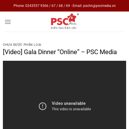
Skip
Phone: 0243557 9366 / 67 / 68 / 69 - Email: pschn@pscmedia.vn
to
content
CHƯA ĐƯỢC PHÂN LOẠI
[Video] Gala Dinner “Online” – PSC Media