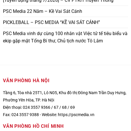
[Tuyển dụng tháng 7/2026] – CV PTKH Truyền Thông
PSC Media 22 Năm – Kề Vai Sát Cánh
PICKLEBALL – PSC MEDIA “KỀ VAI SÁT CÁNH”
PSC Media vinh dự cùng 100 nhân vật Việc tử tế tiêu biểu và
ekip gặp mặt Tổng Bí thư, Chủ tịch nước Tô Lâm
VĂN PHÒNG HÀ NỘI
Tầng 6, Tòa nhà 25T1, Lô N05, Khu đô thị Đông Nam Trần Duy Hưng,
Phường Yên Hòa, TP. Hà Nội
Điện thoại: 024 3557 9366 / 67 / 68 / 69
Fax: 024 3557 9388 -
Website:
https://pscmedia.vn
VĂN PHÒNG HỒ CHÍ MINH