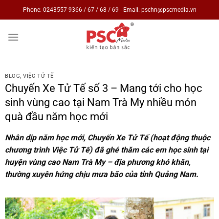
Skip
Phone: 0243557 9366 / 67 / 68 / 69 - Email: pschn@pscmedia.vn
to
content
BLOG
,
VIỆC TỬ TẾ
Chuyến Xe Tử Tế số 3 – Mang tới cho học
sinh vùng cao tại Nam Trà My nhiều món
quà đầu năm học mới
Nhân dịp năm học mới, Chuyến Xe Tử Tế (hoạt động thuộc
chương trình Việc Tử Tế) đã ghé thăm các em học sinh tại
huyện vùng cao Nam Trà My – địa phương khó khăn,
thường xuyên hứng chịu mưa bão của tỉnh Quảng Nam.