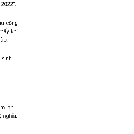
 2022”.
hư công
hấy khi
nào.
 sinh”.
ằm lan
ý nghĩa,