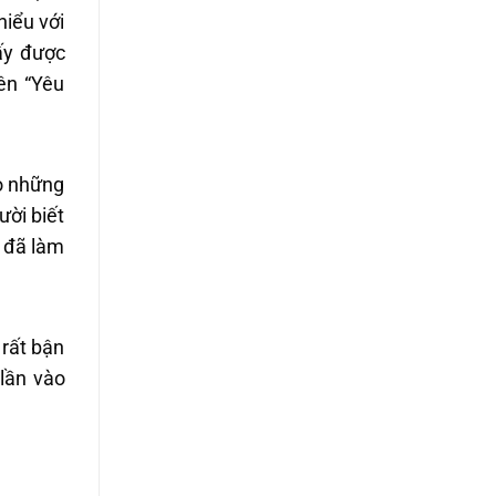
hiểu với
ấy được
ên “Yêu
o những
ười biết
n đã làm
 rất bận
lần vào