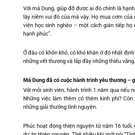
Với má Dung, giúp đỡ được ai đó chính là hạ
lây niềm vui đó của má vậy. Họ mua cơm của m
viên học sinh nghèo – một cách gián tiếp h
hạnh phúc”.
Ở đâu có khốn khó, có khó khăn ở đó nhất định
những vết thương và lấp đầy những thiếu vắng
Má Dung đã có cuộc hành trình yêu thương –
Với mỗi sinh viên, hành trình 1 năm qua nếu n
Những việc làm thêm có thêm kinh phi? Còn vớ
những giải thưởng tình nguyện.
Phúc hoạt động thiện nguyện từ năm 16 tuổi,
dự án thiện nguyện. Thế nhiều khi mới nói “Tình