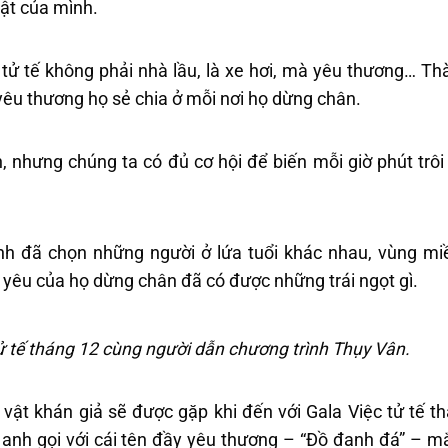
ật của mình.
tử tế không phải nhà lầu, là xe hơi, mà yêu thương… Th
yêu thương họ sẻ chia ở mỗi nơi họ dừng chân.
, nhưng chúng ta có đủ cơ hội để biến mỗi giờ phút trôi
rình đã chọn những người ở lứa tuổi khác nhau, vùng mi
h yêu của họ dừng chân đã có được những trái ngọt gì.
tử tế tháng 12 cùng người dẫn chương trình Thụy Vân.
vật khán giả sẽ được gặp khi đến với Gala Việc tử tế t
 anh gọi với cái tên đầy yêu thương – “Đồ đanh đá” – m