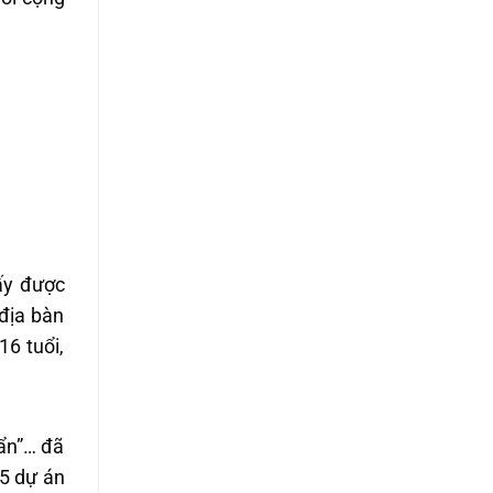
 ấy được
 địa bàn
6 tuổi,
uẩn”… đã
15 dự án