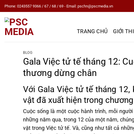
Skip
Phone: 0243557 9366 / 67 / 68 / 69 - Email: pschn@pscmedia.vn
to
content
TRANG CHỦ
GIỚI TH
BLOG
Gala Việc tử tế tháng 12: C
thương dừng chân
Với Gala Việc tử tế tháng 12,
vật đã xuất hiện trong chương
Cuộc sống là một cuộc hành trình, mỗi ngườ
những năm qua, trong 12 của một năm, chúng 
vật trong Việc tử tế. Và, cũng như tất cả nhữn