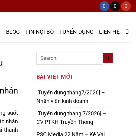
T
BLOG
TIN NỘI BỘ
TUYỂN DỤNG
LIÊN HỆ
u
BÀI VIẾT MỚI
 nhân
[Tuyển dụng tháng7/2026] –
Nhân viên kinh doanh
ong suốt
[Tuyển dụng tháng 7/2026] –
ác nhân
CV PTKH Truyền Thông
ại thành
PSC Media 22 Năm – Kề Vai