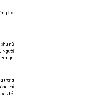
ững trái
i phụ nữ
. Người
 em gọi
g trong
ông chỉ
uốc tế.