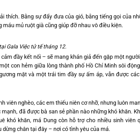
iải thích. Bằng sự đẩy đưa của gió, bằng tiếng gọi của nh
 máu mủ ruột già cũng giúp đỡ nhau vô điều kiện.
ại Gala Việc tử tế tháng 12.
nh cảm đầy kết nối – sẽ mang khán giả đến gặp một ngườ
một con hẻm giữa lòng thành phố Hồ Chí Minh sôi động
gương mặt và một trái tim đầy sự ấm áp, vẫn được các
h viên nghèo, các em thiếu niên cơ nhỡ, nhưng luôn man
 mạnh, đã được bà san sẻ phần nào những khó khăn. Kh
ê khó khăn, má Dung còn hỗ trợ cho nhiều sinh viên q
 dừng chân tại đây – nơi có tình yêu của má.