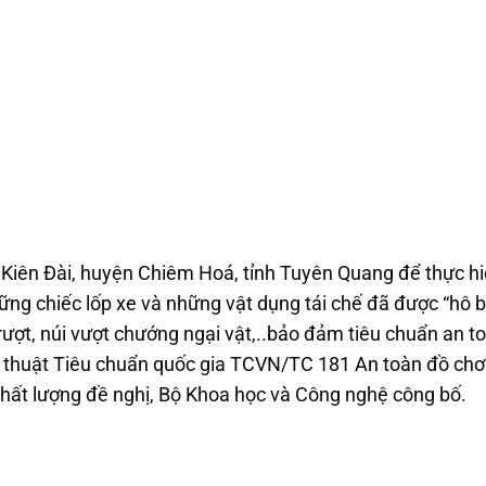
 Kiên Đài, huyện Chiêm Hoá, tỉnh Tuyên Quang để thực h
ững chiếc lốp xe và những vật dụng tái chế đã được “hô b
rượt, núi vượt chướng ngại vật,..bảo đảm tiêu chuẩn an t
 thuật Tiêu chuẩn quốc gia TCVN/TC 181 An toàn đồ chơi
hất lượng đề nghị, Bộ Khoa học và Công nghệ công bố.