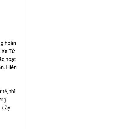
ng hoàn
n Xe Tử
ác hoạt
ăn, Hiến
ử tế
, thì
ợng
g đầy