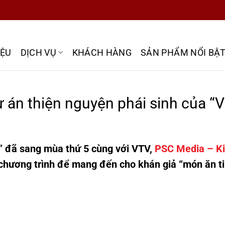
IỆU
DỊCH VỤ
KHÁCH HÀNG
SẢN PHẨM NỔI BẬ
 án thiện nguyện phái sinh của “V
” đã sang mùa thứ 5 cùng với VTV,
PSC Media – Ki
 chương trình để mang đến cho khán giả “món ăn t