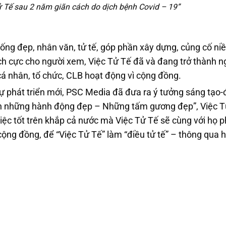
Tế sau 2 năm giãn cách do dịch bệnh Covid – 19”
ng đẹp, nhân văn, tử tế, góp phần xây dựng, củng cố niề
tích cực cho người xem, Việc Tử Tế đã và đang trở thành 
á nhân, tổ chức, CLB hoạt động vì cộng đồng.
 phát triển mới, PSC Media đã đưa ra ý tưởng sáng tạo-đ
vinh những hành động đẹp – Những tấm gương đẹp”, Việc 
việc tốt trên khắp cả nước mà Việc Tử Tế sẽ cùng với họ p
ộng đồng, để “Việc Tử Tế” làm “điều tử tế” – thông qua 