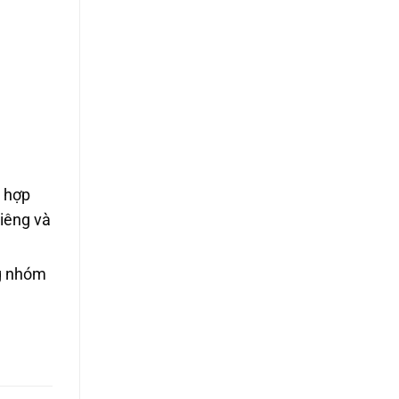
t hợp
riêng và
ng nhóm