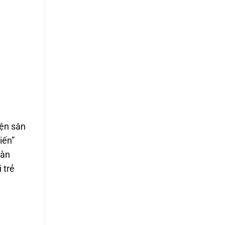
iện sân
iến”
oàn
 trẻ