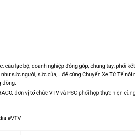
c, câu lạc bộ, doanh nghiệp đóng góp, chung tay, phối kế
 như sức người, sức của,.. để cùng Chuyến Xe Tử Tế nói 
g đồng.
CO, đơn vị tổ chức VTV và PSC phối hợp thực hiện cù
ia
#VTV