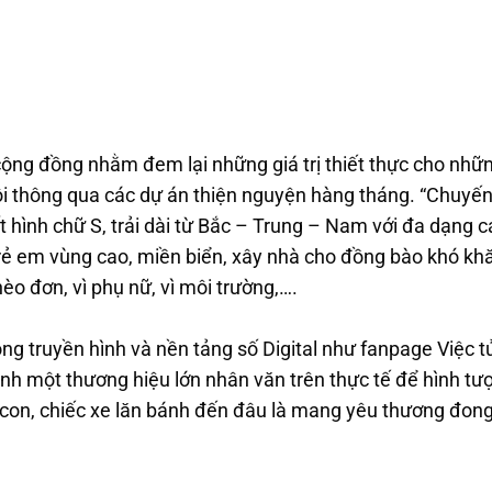
cộng đồng nhằm đem lại những giá trị thiết thực cho nhữ
ội thông qua các dự án thiện nguyện hàng tháng. “Chuyế
 hình chữ S, trải dài từ Bắc – Trung – Nam với đa dạng c
trẻ em vùng cao, miền biển, xây nhà cho đồng bào khó kh
èo đơn, vì phụ nữ, vì môi trường,….
óng truyền hình và nền tảng số Digital như fanpage
Việc t
ành một thương hiệu lớn nhân văn trên thực tế để hình tư
à con, chiếc xe lăn bánh đến đâu là mang yêu thương đon