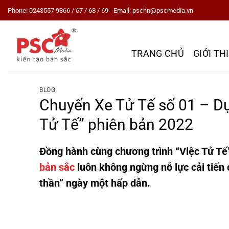
Skip
Phone: 0243557 9366 / 67 / 68 / 69 - Email: pschn@pscmedia.vn
to
content
TRANG CHỦ
GIỚI TH
BLOG
Chuyến Xe Tử Tế số 01 – Dự
Tử Tế” phiên bản 2022
Đồng hành cùng chương trình “Việc Tử Tế
bản sắc
luôn không ngừng nỗ lực cải tiến
thần” ngày một hấp dẫn.