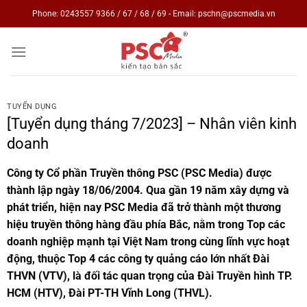
Skip
Phone: 0243557 9366 / 67 / 68 / 69 - Email: pschn@pscmedia.vn
to
content
TUYỂN DỤNG
[Tuyển dụng tháng 7/2023] – Nhân viên kinh
doanh
Công ty Cổ phần Truyền thông PSC (PSC Media) được
thành lập ngày 18/06/2004. Qua gần 19 năm xây dựng và
phát triển, hiện nay PSC Media đã trở thành một thương
hiệu truyền thông hàng đầu phía Bắc, nằm trong Top các
doanh nghiệp mạnh tại Việt Nam trong cùng lĩnh vực hoạt
động, thuộc Top 4 các công ty quảng cáo lớn nhất Đài
THVN (VTV), là đối tác quan trọng của Đài Truyền hình TP.
HCM (HTV), Đài PT-TH Vĩnh Long (THVL).