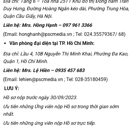
Địa chỉ: Tầng 6 – Tòa nhà 25T1 Khu đô thị Đông nam Trần
Duy Hưng, Đường Hoàng Ngân kéo dài, Phường Trung Hòa,
Quận Cầu Giấy, Hà Nội.
Liên hệ: Mrs. Hồng Hạnh – 097 961 3366
(Email:
honghanh@pscmedia.vn
; Tel: 024.35579367/ 68)
Văn phòng đại diện tại TP. Hồ Chí Minh:
Địa chỉ: Lầu 4, 10B Nguyễn Thị Minh Khai, Phường Đa Kao,
Quận 1, Hồ Chí Minh.
Liên hệ: Mrs. Lệ Hiền – 0935 457 683
(Email:
lehien@pscmedia.vn
; Tel: 028-35180459)
LƯU Ý:
Hồ sơ nộp trước ngày 30/09/2023.
Ưu tiên những Ứng viên nộp Hồ sơ trong thời gian sớm
nhất.
Ưu tiên những ứng viên nộp Hồ sơ trực tiếp.