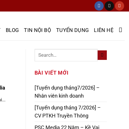
T
BLOG
TIN NỘI BỘ
TUYỂN DỤNG
LIÊN HỆ
BÀI VIẾT MỚI
dia
[Tuyển dụng tháng7/2026] –
Nhân viên kinh doanh
i...
[Tuyển dụng tháng 7/2026] –
CV PTKH Truyền Thông
PSC Media 22 Năm – Kề Vai