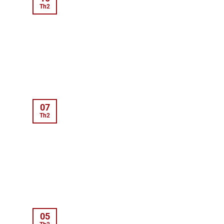
Th2
07
Th2
05