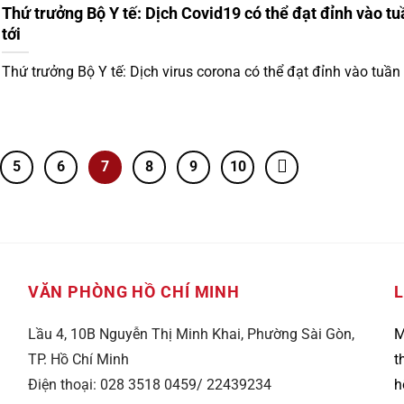
Thứ trưởng Bộ Y tế: Dịch Covid19 có thể đạt đỉnh vào tu
tới
Thứ trưởng Bộ Y tế: Dịch virus corona có thể đạt đỉnh vào tuần t
5
6
7
8
9
10
VĂN PHÒNG HỒ CHÍ MINH
L
Lầu 4, 10B Nguyễn Thị Minh Khai, Phường Sài Gòn,
M
TP. Hồ Chí Minh
t
Điện thoại: 028 3518 0459/ 22439234
h