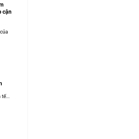
ễm
p cận
 của
m
tế...