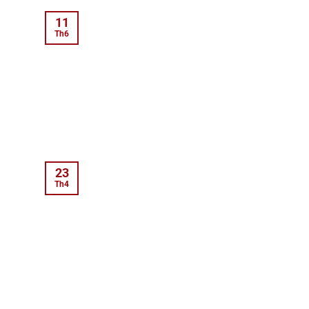
11
Th6
23
Th4