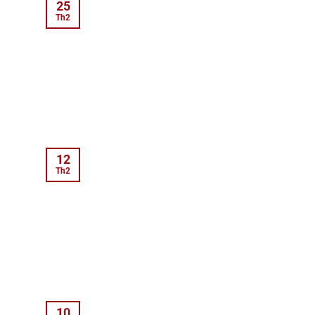
25
Th2
12
Th2
10