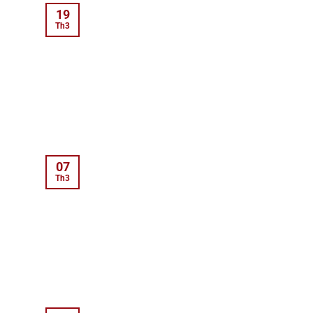
19
Th3
07
Th3