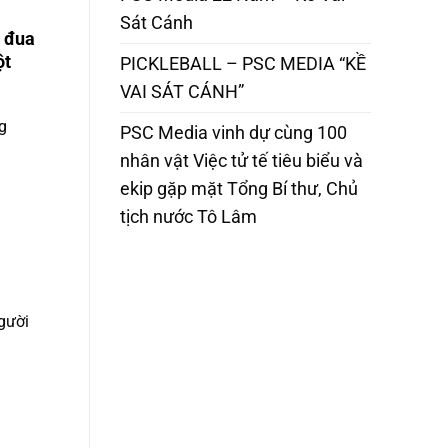
Sát Cánh
c đua
ột
PICKLEBALL – PSC MEDIA “KỀ
VAI SÁT CÁNH”
g
PSC Media vinh dự cùng 100
nhân vật Việc tử tế tiêu biểu và
ekip gặp mặt Tổng Bí thư, Chủ
tịch nước Tô Lâm
gười